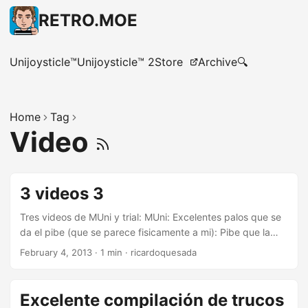
RETRO.MOE
Unijoysticle™
Unijoysticle™ 2
Store
Archive
🔍
Home
Tag
Video
3 videos 3
Tres videos de MUni y trial: MUni: Excelentes palos que se
da el pibe (que se parece fisicamente a mi): Pibe que la
tiene muy clara en trial: Pibe que domina el mono de 36": ...
February 4, 2013
·
1 min
·
ricardoquesada
Excelente compilación de trucos