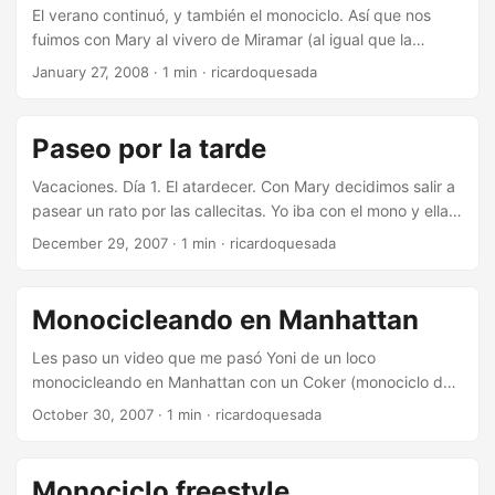
El verano continuó, y también el monociclo. Así que nos
fuimos con Mary al vivero de Miramar (al igual que la
semana Santa pasada) y ahí nos divertimos paseando un
January 27, 2008
·
1 min
·
ricardoquesada
rato. Estuvimos con Julie Andrews y la familia Von Trapp.
Estuvo divertido.
Paseo por la tarde
Vacaciones. Día 1. El atardecer. Con Mary decidimos salir a
pasear un rato por las callecitas. Yo iba con el mono y ella a
pie con la máquina de fotos. Fundamental para
December 29, 2007
·
1 min
·
ricardoquesada
documentar las pavadas que hago :-) Presento un breve
testimonio de lo que sucedió esta tarde:
Monocicleando en Manhattan
Les paso un video que me pasó Yoni de un loco
monocicleando en Manhattan con un Coker (monociclo de
36 pulgadas). Esta increible.
October 30, 2007
·
1 min
·
ricardoquesada
Monociclo freestyle