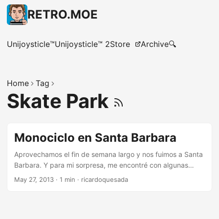
RETRO.MOE
Unijoysticle™
Unijoysticle™ 2
Store
Archive
🔍
Home
Tag
Skate Park
Monociclo en Santa Barbara
Aprovechamos el fin de semana largo y nos fuimos a Santa
Barbara. Y para mi sorpresa, me encontré con algunas
sorpresas relacionadas al monociclo: La bicicleteria de al
May 27, 2013
·
1 min
·
ricardoquesada
lado del hotel vendia monociclos Torker: la Jirafa, el de
montaña, el “starter”, el “starter” de 16" y otros. Y estaban
ahí, en la vidriera. Nunca antes había visto una bicicletería
que vendiera monociclos de más o menos buena calidad.