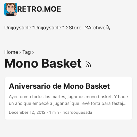
RETRO.MOE
Unijoysticle™
Unijoysticle™ 2
Store
Archive
🔍
Home
Tag
Mono Basket
Aniversario de Mono Basket
Ayer, como todos los martes, jugamos mono basket. Y hace
un año que empecé a jugar así que llevé torta para festejar
mi 1er aniversario :)
December 12, 2012
·
1 min
·
ricardoquesada