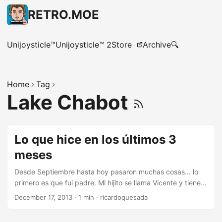
RETRO.MOE
Unijoysticle™
Unijoysticle™ 2
Store
Archive
🔍
Home
Tag
Lake Chabot
Lo que hice en los últimos 3
meses
Desde Septiembre hasta hoy pasaron muchas cosas… lo
primero es que fui padre. Mi hijito se llama Vicente y tiene 2
meses y medio. Y después de eso, no recuerdo mucho
December 17, 2013
·
1 min
·
ricardoquesada
más. Los eventos monociclisticos desde el último post
hasta hoy fueron más o menos así: Septiembre 22: Skyline