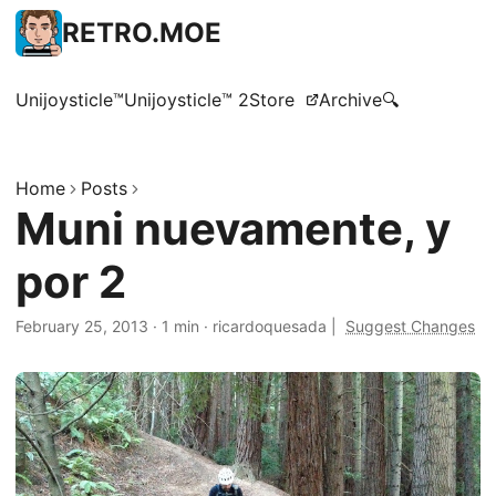
RETRO.MOE
Unijoysticle™
Unijoysticle™ 2
Store
Archive
🔍
Home
Posts
Muni nuevamente, y
por 2
February 25, 2013
·
1 min
·
ricardoquesada
|
Suggest Changes