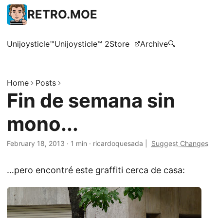
RETRO.MOE
Unijoysticle™
Unijoysticle™ 2
Store
Archive
🔍
Home
Posts
Fin de semana sin
mono...
February 18, 2013
·
1 min
·
ricardoquesada
|
Suggest Changes
…pero encontré este graffiti cerca de casa: