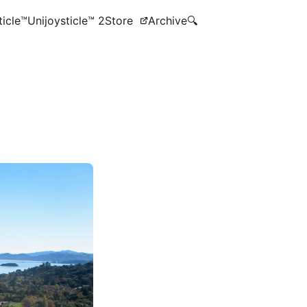
ticle™
Unijoysticle™ 2
Store
Archive
🔍