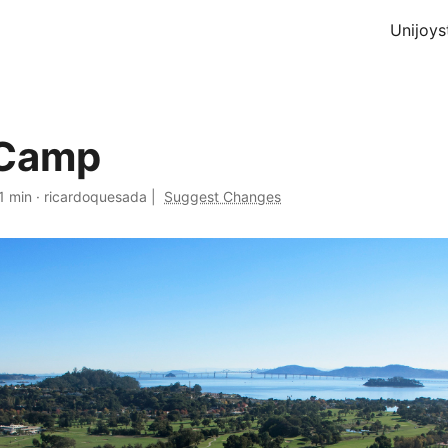
Unijoys
 Camp
1 min
·
ricardoquesada
|
Suggest Changes