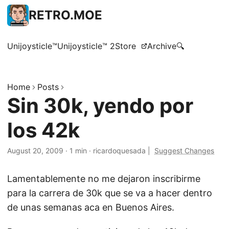
RETRO.MOE
Unijoysticle™
Unijoysticle™ 2
Store
Archive
🔍
Home
Posts
Sin 30k, yendo por
los 42k
August 20, 2009
·
1 min
·
ricardoquesada
|
Suggest Changes
Lamentablemente no me dejaron inscribirme
para la carrera de 30k que se va a hacer dentro
de unas semanas aca en Buenos Aires.