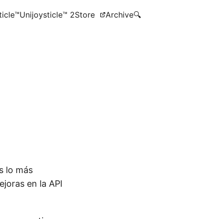
ticle™
Unijoysticle™ 2
Store
Archive
🔍
s lo más
joras en la API