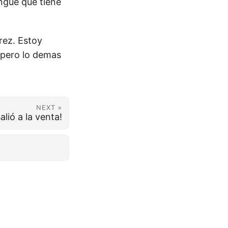
ngue que tiene
rez. Estoy
 pero lo demas
NEXT »
lió a la venta!