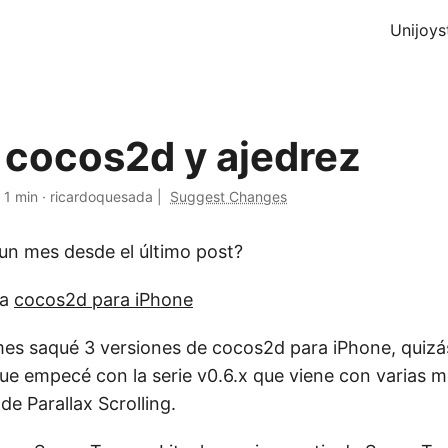
Unijoys
 cocos2d y ajedrez
·
1 min
·
ricardoquesada
|
Suggest Changes
n mes desde el último post?
 a
cocos2d para iPhone
mes saqué 3 versiones de cocos2d para iPhone, quizá
ue empecé con la serie v0.6.x que viene con varias me
de Parallax Scrolling.