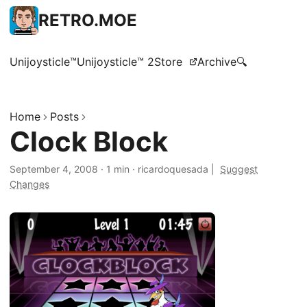
RETRO.MOE
Unijoysticle™
Unijoysticle™ 2
Store
Archive
🔍
Home
Posts
Clock Block
September 4, 2008
·
1 min
·
ricardoquesada
|
Suggest
Changes