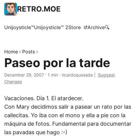
RETRO.MOE
Unijoysticle™
Unijoysticle™ 2
Store
Archive
🔍
Home
Posts
Paseo por la tarde
December 29, 2007
·
1 min
·
ricardoquesada
|
Suggest
Changes
Vacaciones. Día 1. El atardecer.
Con Mary decidimos salir a pasear un rato por las
callecitas. Yo iba con el mono y ella a pie con la
máquina de fotos. Fundamental para documentar
las pavadas que hago :-)