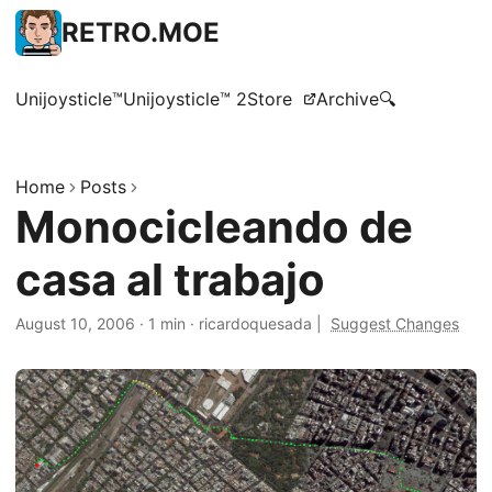
RETRO.MOE
Unijoysticle™
Unijoysticle™ 2
Store
Archive
🔍
Home
Posts
Monocicleando de
casa al trabajo
August 10, 2006
·
1 min
·
ricardoquesada
|
Suggest Changes