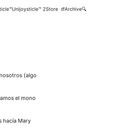
ticle™
Unijoysticle™ 2
Store
Archive
🔍
 nosotros (algo
acamos el mono
os hacía Mary