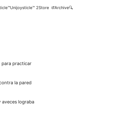
ticle™
Unijoysticle™ 2
Store
Archive
🔍
 para practicar
contra la pared
y aveces lograba