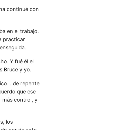
ana continué con
ba en el trabajo.
 practicar
 enseguida.
o. Y fué él el
s Bruce y yo.
gico… de repente
ecuerdo que ese
 más control, y
s, los
odo por delante.