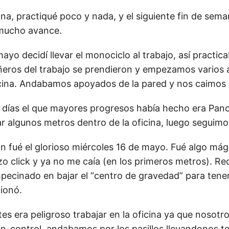
na, practiqué poco y nada, y el siguiente fin de sem
 mucho avance.
ayo decidí llevar el monociclo al trabajo, así practica
os del trabajo se prendieron y empezamos varios a
icina. Andabamos apoyados de la pared y nos caimos
 días el que mayores progresos había hecho era Panch
r algunos metros dentro de la oficina, luego seguimo
ión fué el glorioso miércoles 16 de mayo. Fué algo má
zo click y ya no me caía (en los primeros metros). R
pecinado en bajar el “centro de gravedad” para tener
ionó.
tes era peligroso trabajar en la oficina ya que nosotro
in-control, andabamos por los pasillos llevandonos t